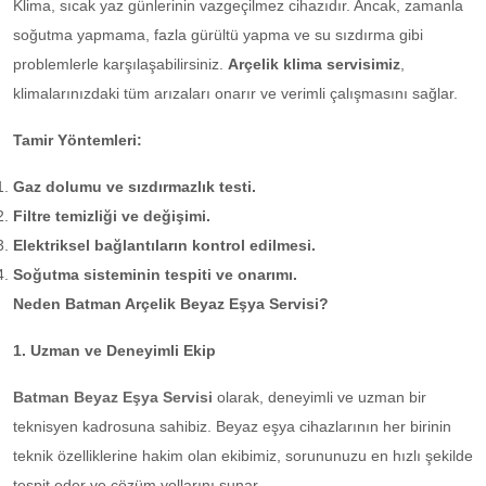
Klima, sıcak yaz günlerinin vazgeçilmez cihazıdır. Ancak, zamanla
soğutma yapmama, fazla gürültü yapma ve su sızdırma gibi
problemlerle karşılaşabilirsiniz.
Arçelik klima
servisimiz
,
klimalarınızdaki tüm arızaları onarır ve verimli çalışmasını sağlar.
Tamir Yöntemleri:
Gaz dolumu ve sızdırmazlık testi.
Filtre temizliği ve değişimi.
Elektriksel bağlantıların kontrol edilmesi.
Soğutma sisteminin tespiti ve onarımı.
Neden Batman Arçelik Beyaz Eşya Servisi?
1. Uzman ve Deneyimli Ekip
Batman Beyaz Eşya Servisi
olarak, deneyimli ve uzman bir
teknisyen kadrosuna sahibiz. Beyaz eşya cihazlarının her birinin
teknik özelliklerine hakim olan ekibimiz, sorununuzu en hızlı şekilde
tespit eder ve çözüm yollarını sunar.