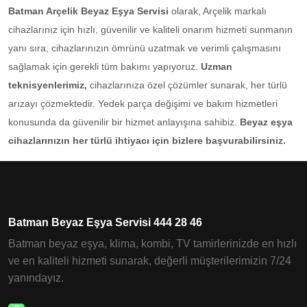
Batman Arçelik Beyaz Eşya Servisi
olarak, Arçelik markalı
cihazlarınız için hızlı, güvenilir ve kaliteli onarım hizmeti sunmanın
yanı sıra, cihazlarınızın ömrünü uzatmak ve verimli çalışmasını
sağlamak için gerekli tüm bakımı yapıyoruz.
Uzman
teknisyenlerimiz,
cihazlarınıza özel çözümler sunarak, her türlü
arızayı çözmektedir. Yedek parça değişimi ve bakım hizmetleri
konusunda da güvenilir bir hizmet anlayışına sahibiz.
Beyaz eşya
cihazlarınızın her türlü ihtiyacı için bizlere başvurabilirsiniz.
Batman Beyaz Eşya Servisi 444 28 46
Batman beyaz eşya, klima, kombi, TV tamirlerinizde en hızlı
ve en kaliteli hizmeti sunarak, değerli müşterilerimizin 7/24
yanındayız.