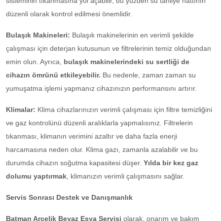
sisteminin tıkanmasına yol açabilir, bu yüzden su tahliye hattının
düzenli olarak kontrol edilmesi önemlidir.
Bulaşık Makineleri:
Bulaşık makinelerinin en verimli şekilde
çalışması için deterjan kutusunun ve filtrelerinin temiz olduğundan
emin olun. Ayrıca,
bulaşık makinelerindeki su sertliği de
cihazın ömrünü etkileyebilir.
Bu nedenle, zaman zaman su
yumuşatma işlemi yapmanız cihazınızın performansını artırır.
Klimalar:
Klima cihazlarınızın verimli çalışması için filtre temizliğini
ve gaz kontrolünü düzenli aralıklarla yapmalısınız. Filtrelerin
tıkanması, klimanın verimini azaltır ve daha fazla enerji
harcamasına neden olur. Klima gazı, zamanla azalabilir ve bu
durumda cihazın soğutma kapasitesi düşer.
Yılda bir kez gaz
dolumu yaptırmak
, klimanızın verimli çalışmasını sağlar.
Servis Sonrası Destek ve Danışmanlık
Batman Arçelik Beyaz Eşya Servisi
olarak, onarım ve bakım