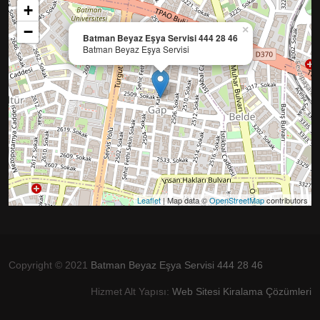
+
−
×
Batman Beyaz Eşya Servisi 444 28 46
Batman Beyaz Eşya Servisi
Leaflet
| Map data ©
OpenStreetMap
contributors
Copyright © 2021
Batman Beyaz Eşya Servisi 444 28 46
Hizmet Alt Yapısı:
Web Sitesi Kiralama Çözümleri