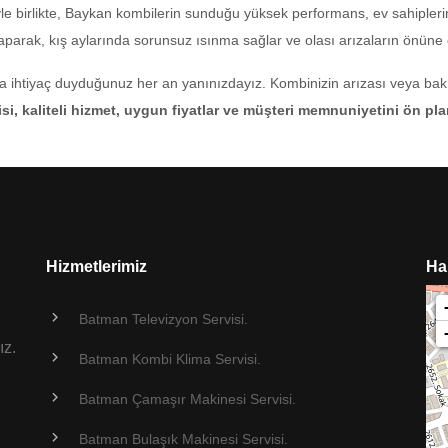
yle birlikte, Baykan kombilerin sunduğu yüksek performans, ev sahipleri
aparak, kış aylarında sorunsuz ısınma sağlar ve olası arızaların önüne 
htiyaç duyduğunuz her an yanınızdayız. Kombinizin arızası veya bakımı i
, kaliteli hizmet, uygun fiyatlar ve müşteri memnuniyetini ön plan
Hizmetlerimiz
Ha
Batman Televizyon Servisi.
ız.
Batman Kombi Klima Servisi.
Batman Çamaşır Makinesi Servisi.
Batman Bulaşık Makinesi Servisi.