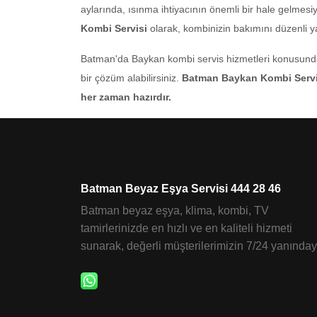
aylarında, ısınma ihtiyacının önemli bir hale gelmesi
Kombi Servisi
olarak, kombinizin bakımını düzenli y
Batman'da Baykan kombi servis hizmetleri konusunda i
bir çözüm alabilirsiniz.
Batman Baykan Kombi Servisi
her zaman hazırdır.
Batman Beyaz Eşya Servisi 444 28 46
Batman beyaz eşya, klima, kombi, TV
tamirlerinizde en hızlı ve en kaliteli hizmeti
sunarak, değerli müşterilerimizin 7/24 yanınday