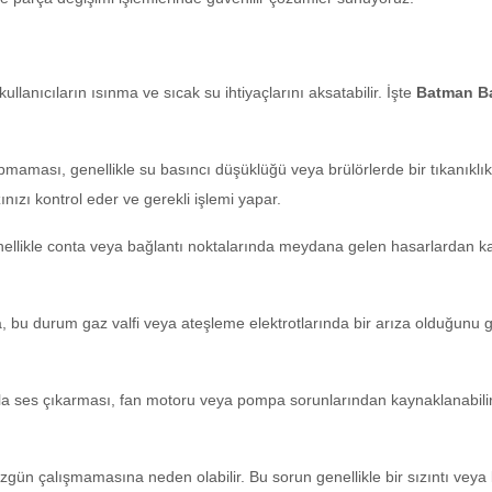
llanıcıların ısınma ve sıcak su ihtiyaçlarını aksatabilir. İşte
Batman Ba
maması, genellikle su basıncı düşüklüğü veya brülörlerde bir tıkanıklık
ızı kontrol eder ve gerekli işlemi yapar.
llikle conta veya bağlantı noktalarında meydana gelen hasarlardan kayna
bu durum gaz valfi veya ateşleme elektrotlarında bir arıza olduğunu gö
 ses çıkarması, fan motoru veya pompa sorunlarından kaynaklanabilir. 
zgün çalışmamasına neden olabilir. Bu sorun genellikle bir sızıntı vey