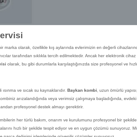
rvisi
 bir marka olarak, özellikle kış aylarında evlerimizin en değerli cihazların
nıcılar tarafından sıklıkla tercih edilmektedir. Ancak her elektronik ci
isi
olarak, bu gibi durumlarla karşılaştığınızda size profesyonel ve hız
li ısınma ve sıcak su kaynaklarıdır.
Baykan kombi
, uzun ömürlü yapısı,
Kombiniz arızalandığında veya verimsiz çalışmaya başladığında, evdeki
mandan profesyonel destek almayı gerektirir.
mbilerin her türlü bakım, onarım ve kurulumunu profesyonel bir şekilde 
rızalarını hızlı bir şekilde tespit ediyor ve en uygun çözümü sunuyoruz.
 parça değişimi işlemlerinde güvenilir çözümler sunuyoruz.