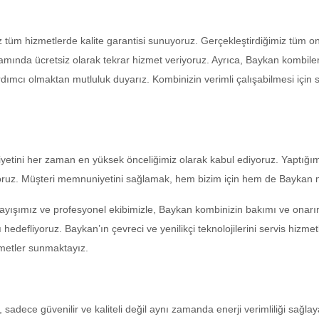
 tüm hizmetlerde kalite garantisi sunuyoruz. Gerçekleştirdiğimiz tüm ona
mında ücretsiz olarak tekrar hizmet veriyoruz. Ayrıca, Baykan kombileri
cı olmaktan mutluluk duyarız. Kombinizin verimli çalışabilmesi için siz
tini her zaman en yüksek önceliğimiz olarak kabul ediyoruz. Yaptığımız 
riyoruz. Müşteri memnuniyetini sağlamak, hem bizim için hem de Baykan 
ayışımız ve profesyonel ekibimizle, Baykan kombinizin bakımı ve onarı
hedefliyoruz. Baykan’ın çevreci ve yenilikçi teknolojilerini servis hizm
zmetler sunmaktayız.
, sadece güvenilir ve kaliteli değil aynı zamanda enerji verimliliği sağ