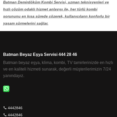
Batman Demirdöküm Kombi Servisi, uzman teknisyenleri ve
hızlı çözüm odaklı hizmet anlayışı ile, her türlü kombi
sorununu en kısa sürede çözerek, kullanıcıların konforlu bir
yaşam sürmelerini sağlar.
Batman Beyaz Eşya Servisi 444 28 46
Batman beyaz eşya, klima, kombi, TV tamirlerinizde en hızlı
ve en kaliteli hizmeti sunarak, değerli müşterilerimizin 7/24
yanındayız.
4442846
4442846