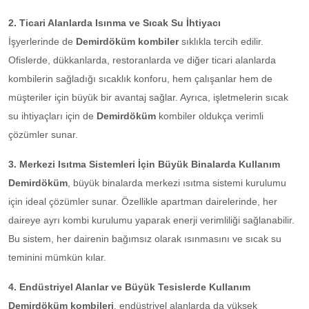
2. Ticari Alanlarda Isınma ve Sıcak Su İhtiyacı
İşyerlerinde de
Demirdöküm kombiler
sıklıkla tercih edilir.
Ofislerde, dükkanlarda, restoranlarda ve diğer ticari alanlarda
kombilerin sağladığı sıcaklık konforu, hem çalışanlar hem de
müşteriler için büyük bir avantaj sağlar. Ayrıca, işletmelerin sıcak
su ihtiyaçları için de
Demirdöküm
kombiler oldukça verimli
çözümler sunar.
3. Merkezi Isıtma Sistemleri İçin Büyük Binalarda Kullanım
Demirdöküm
, büyük binalarda merkezi ısıtma sistemi kurulumu
için ideal çözümler sunar. Özellikle apartman dairelerinde, her
daireye ayrı kombi kurulumu yaparak enerji verimliliği sağlanabilir.
Bu sistem, her dairenin bağımsız olarak ısınmasını ve sıcak su
teminini mümkün kılar.
4. Endüstriyel Alanlar ve Büyük Tesislerde Kullanım
Demirdöküm kombileri
, endüstriyel alanlarda da yüksek