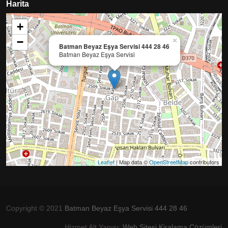
Harita
+
−
×
Batman Beyaz Eşya Servisi 444 28 46
Batman Beyaz Eşya Servisi
Leaflet
| Map data ©
OpenStreetMap
contributors
Copyright © 2021
Batman Beyaz Eşya Servisi 444 28 46
Hizmet Alt Yapısı:
Web Sitesi Kiralama Çözümleri