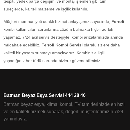
tespiti, yedek parça değişimi ve montaj işlemleri gibi tüm
süreçlerde, kaliteli malzeme ve işçilik kullanılır.
Müşteri memnuniyeti odaklı hizmet anlayışımız sayesinde,
Ferroli
kombi kullanıcıları sorunlarına çözüm bulmakta hiçbir zorluk
yaşamaz. 7/24 acil servis desteğiyle, kombi arızalarınızda anında
müdahale edebiliriz.
Ferroli Kombi Servisi
olarak, sizlere daha
kaliteli bir yaşam sunmayı amaçlıyoruz. Kombinizle ilgili
yaşadığınız her türlü sorunda bizlere güvenebilirsiniz.
Batman Beyaz Eşya Servisi 444 28 46
Batman beyaz eşya, klima, kombi, TV tamirlerinizde en hızlı
ve en kaliteli hizmeti sunarak, değerli müşterilerimizin 7/24
yanındayız.