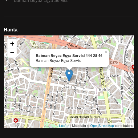
Batman Beyaz Eşya Servisi.
Harita
+
−
×
Batman Beyaz Eşya Servisi 444 28 46
Batman Beyaz Eşya Servisi
Leaflet
| Map data ©
OpenStreetMap
contributors