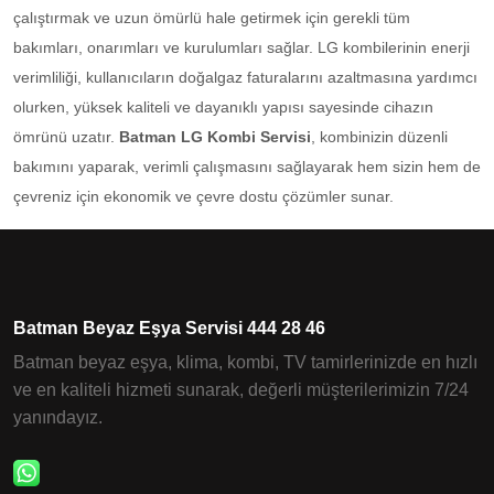
çalıştırmak ve uzun ömürlü hale getirmek için gerekli tüm
bakımları, onarımları ve kurulumları sağlar. LG kombilerinin enerji
verimliliği, kullanıcıların doğalgaz faturalarını azaltmasına yardımcı
olurken, yüksek kaliteli ve dayanıklı yapısı sayesinde cihazın
ömrünü uzatır.
Batman LG Kombi Servisi
, kombinizin düzenli
bakımını yaparak, verimli çalışmasını sağlayarak hem sizin hem de
çevreniz için ekonomik ve çevre dostu çözümler sunar.
Batman Beyaz Eşya Servisi 444 28 46
Batman beyaz eşya, klima, kombi, TV tamirlerinizde en hızlı
ve en kaliteli hizmeti sunarak, değerli müşterilerimizin 7/24
yanındayız.