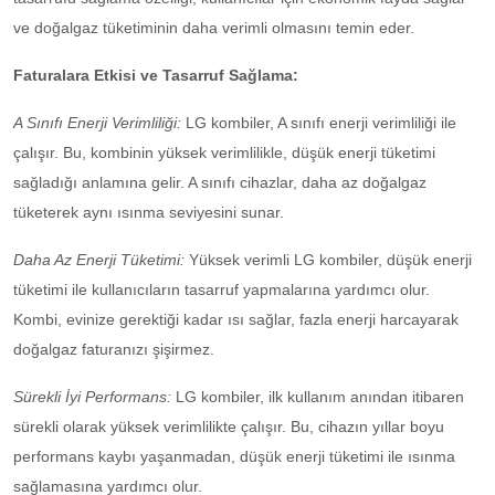
ve doğalgaz tüketiminin daha verimli olmasını temin eder.
Faturalara Etkisi ve Tasarruf Sağlama:
A Sınıfı Enerji Verimliliği:
LG kombiler, A sınıfı enerji verimliliği ile
çalışır. Bu, kombinin yüksek verimlilikle, düşük enerji tüketimi
sağladığı anlamına gelir. A sınıfı cihazlar, daha az doğalgaz
tüketerek aynı ısınma seviyesini sunar.
Daha Az Enerji Tüketimi:
Yüksek verimli LG kombiler, düşük enerji
tüketimi ile kullanıcıların tasarruf yapmalarına yardımcı olur.
Kombi, evinize gerektiği kadar ısı sağlar, fazla enerji harcayarak
doğalgaz faturanızı şişirmez.
Sürekli İyi Performans:
LG kombiler, ilk kullanım anından itibaren
sürekli olarak yüksek verimlilikte çalışır. Bu, cihazın yıllar boyu
performans kaybı yaşanmadan, düşük enerji tüketimi ile ısınma
sağlamasına yardımcı olur.